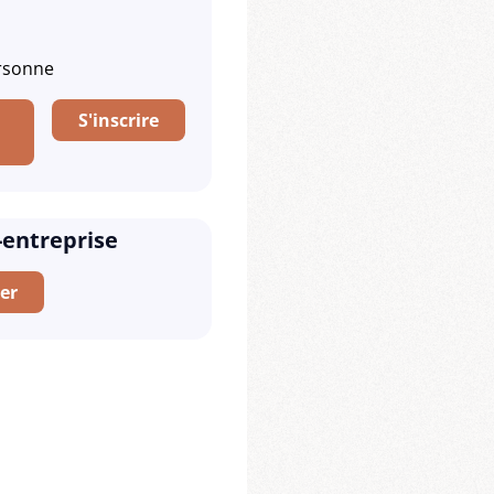
ersonne
S'inscrire
-entreprise
er