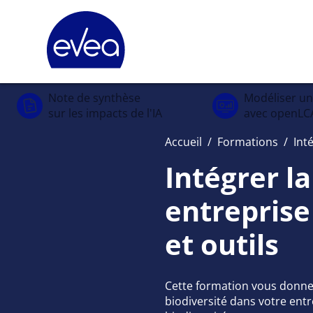
Panneau de gestion des cookies
Note de synthèse
Modéliser u
sur les impacts de l'IA
avec openLC
Accueil
/
Formations
/
Int
Intégrer la
entrepris
et outils
Cette formation vous donner
biodiversité dans votre entre