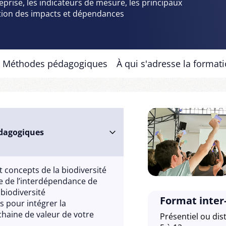
eprise, les indicateurs de mesure, les principaux
ation des impacts et dépendances
Méthodes pédagogiques
À qui s'adresse la formati
édagogiques
et concepts de la biodiversité
e de l’interdépendance de
 biodiversité
Format inter
rs pour intégrer la
 chaine de valeur de votre
Présentiel ou dis