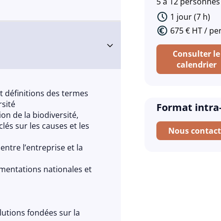
5 à 12 personnes
1 jour (7 h)
675 € HT / p
Consulter le
calendrier
t définitions des termes
rsité
Format intra
ion de la biodiversité,
clés sur les causes et les
Nous contact
ntre l’entreprise et la
ementations nationales et
olutions fondées sur la