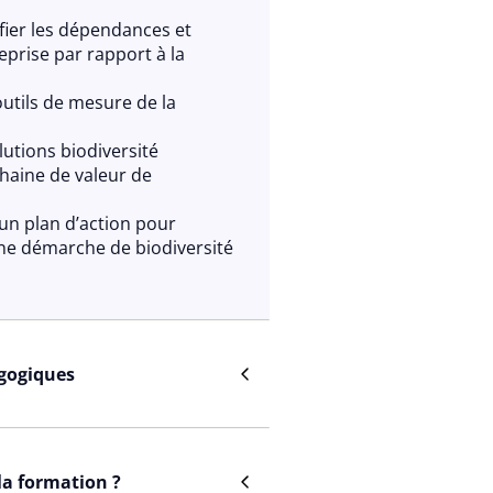
ifier les dépendances et
eprise par rapport à la
outils de mesure de la
lutions biodiversité
chaine de valeur de
’un plan d’action pour
ne démarche de biodiversité
gogiques
es
roupes
 la formation ?
 à partir d’études de cas