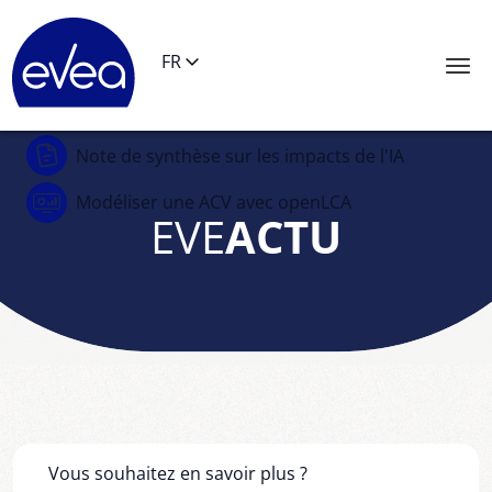
Panneau de gestion des cookies
FR
Note de synthèse
sur les impacts de l'IA
Modéliser une ACV
avec openLCA
EVE
ACTU
Vous souhaitez en savoir plus ?