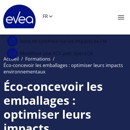
Panneau de gestion des cookies
FR
Note de synthèse
sur les impacts de l'IA
Modéliser une ACV
avec openLCA
Accueil
/
Formations
/
Éco-concevoir les emballages : optimiser leurs impacts
environnementaux
Éco-concevoir les
emballages :
optimiser leurs
impacts