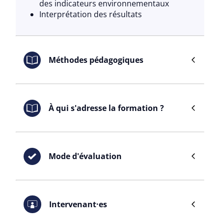
des indicateurs environnementaux
Interprétation des résultats
Méthodes pédagogiques
Exposés didactiques
Questions - réponses
À qui s'adresse la formation ?
Cas concrets d’apprentissage (exercices
pratiques)
Livret de formation (remis aux
Ingénieur·e, chef·fe de projet,
stagiaires)
responsable qualité
Mode d'évaluation
Toute personne devant suivre ou
réaliser une analyse de cycle de vie
environnementale
En début et fin de formation :
validation des acquis avec un test de
Pré-requis
Intervenant·es
connaissances
Aucun
Pendant la formation :
évaluation de