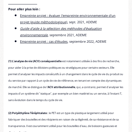
______________
Pour aller plus loin :
Empreinte projet : évaluer l'empreinte environnementale d'un
projet (guide méthodologique)
, sept. 2021, ADEME
Guide d’aide à la sélection des méthodes d’évaluation
environnementale
, septembre 2021, ADEME
Empreinte projet : cas d'études
, septembre 2022, ADEME
(1) L'analyse de vie (ACV) conséquentielle
est notamment utilisée à des fins de recherche,
pour aider à la prise de décisions politiques ou stratégiques pour certains secteurs. Elle
permet d'analyser les impacts consécutifs à un changement dans le cycle de vie du produit ou
du service par rapport à un cycle de vie de référence, en tenant en compte des dynamiques
de marché. Elle se distingue de l'
ACV attributionnelle
, qui,
a contrario
, permet d'analyser les
impacts d'un système dit "statique", par exemple un bien matériel ou un service, à l'instant T,
sans évolution dans le temps du cycle de vie.
(2) Polyéthylène Téréphtalate :
le PET est un type de plastique largement utilisé pour
fabriquer des bouteilles et des récipients en raison de sa légèreté, de sa résistance et de sa
transparence. Il est couramment utilisé pour les bouteilles d'eau, de boissons gazeuses et