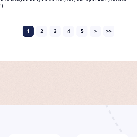
e)
1
2
3
4
5
>
>>