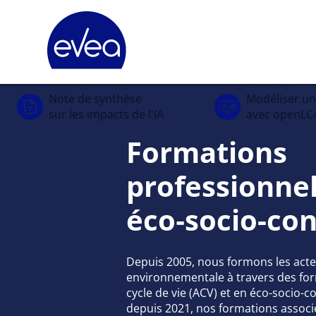
Panneau de gestion des cookies
Note de synthèse
Modéliser u
sur les impacts de l'IA
avec openLC
Formations
professionnel
éco‑socio-co
Depuis 2005, nous formons les acteu
environnementale à travers des for
cycle de vie (ACV) et en éco-socio-c
depuis 2021, nos formations associe