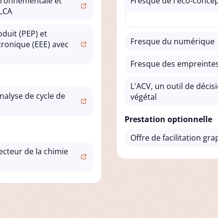
ironnementale et
Fresque de l'éco‑conce
nLCA
duit (PEP) et
Fresque du numérique
tronique (EEE) avec
Fresque des empreintes
L'ACV, un outil de décis
nalyse de cycle de
végétal
Prestation optionnelle
Offre de facilitation gr
ecteur de la chimie