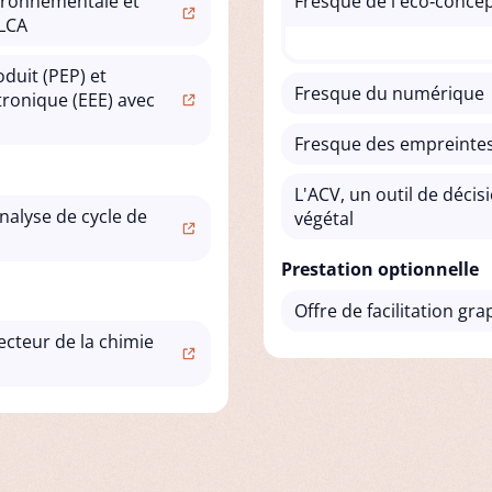
ironnementale et
Fresque de l'éco‑conce
nLCA
duit (PEP) et
Fresque du numérique
tronique (EEE) avec
Fresque des empreintes
L'ACV, un outil de décis
nalyse de cycle de
végétal
Prestation optionnelle
Offre de facilitation gr
ecteur de la chimie