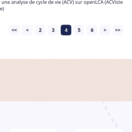
 une analyse de cycle de vie (ACV) sur openLCA (ACViste
e)
<<
<
2
3
4
5
6
>
>>