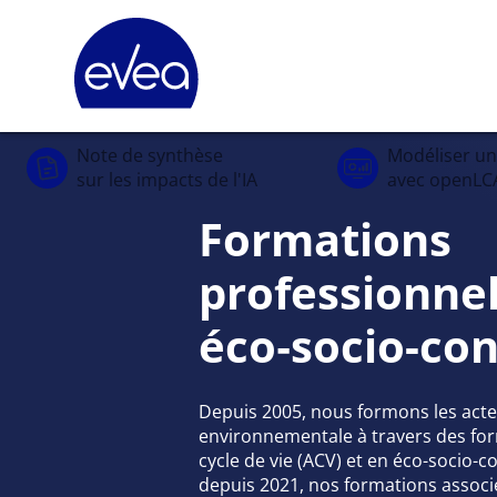
Panneau de gestion des cookies
Note de synthèse
Modéliser u
sur les impacts de l'IA
avec openLC
Formations
professionnel
éco‑socio-co
Depuis 2005, nous formons les acteu
environnementale à travers des for
cycle de vie (ACV) et en éco-socio-c
depuis 2021, nos formations associe